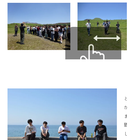
今回の
と出会
がりを
ました
間で多
した。