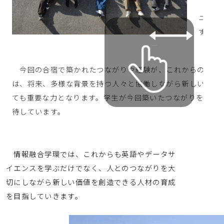
大学生
ニティ
す。
今回の合宿で築かれたつながりや経験が、これからの大学
は、将来、多様な背景を持つ人々と協働しながら新しい価値
ても重要な力となります。学生が今回築いたつながりを今後
待しています。
情報融合学環では、これからも英語やデータサ
イエンスを学ぶだけでなく、人とのつながりを大
切にしながら新しい価値を創造できる人材の育成
を目指していきます。