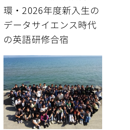
DS半導体コース
環・2026年度新入生の
データサイエンス時代
学環長メッセージ
の英語研修合宿
教員一覧
入試情報
イベント