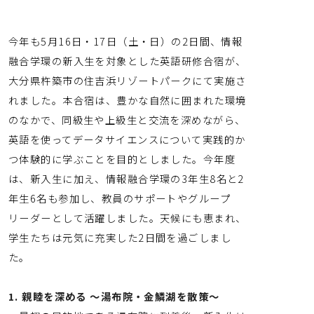
関連動画
今年も5月16日・17日（土・日）の2日間、情報
融合学環の新入生を対象とした英語研修合宿が、
大分県杵築市の住吉浜リゾートパークにて実施さ
在校生・卒業生の声
れました。本合宿は、豊かな自然に囲まれた環境
のなかで、同級生や上級生と交流を深めながら、
英語を使ってデータサイエンスについて実践的か
つ体験的に学ぶことを目的としました。今年度
は、新入生に加え、情報融合学環の3年生8名と2
年生6名も参加し、教員のサポートやグループ
リーダーとして活躍しました。天候にも恵まれ、
学生たちは元気に充実した2日間を過ごしまし
た。
1. 親睦を深める 〜湯布院・金鱗湖を散策〜