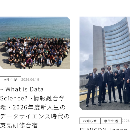
学生生活
2026.06.18
~ What is Data
Science? ~情報融合学
環・2026年度新入生の
データサイエンス時代の
お知らせ
学生生活
2026
英語研修合宿
SEMICON Japa