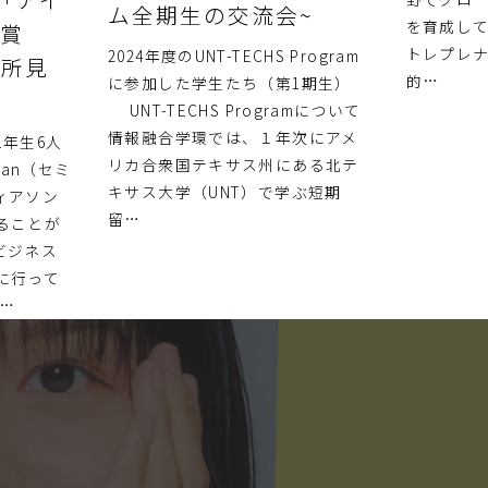
ム全期生の交流会~
を育成して
業賞
トレプレ
2024年度のUNT-TECHS Program
究所見
的…
に参加した学生たち（第1期生）
！
UNT-TECHS Programについて
情報融合学環では、１年次にアメ
年生6人
リカ合衆国テキサス州にある北テ
pan（セミ
キサス大学（UNT）で学ぶ短期
ィアソン
留…
ることが
ビジネス
に行って
…