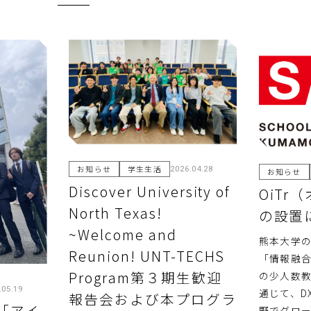
お知らせ
学生生活
2026.04.28
お知らせ
Discover University of
OiTr
North Texas!
の設置
~Welcome and
熊本大学
Reunion! UNT-TECHS
「情報融
Program第３期生歓迎
の少人数教
.05.19
通じて、D
報告会および本プログラ
n「アイ
野でグロ