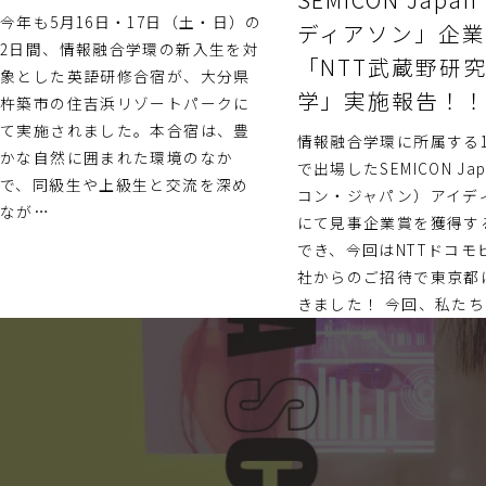
今年も5月16日・17日（土・日）の
ディアソン」企
2日間、情報融合学環の新入生を対
「NTT武蔵野研
象とした英語研修合宿が、大分県
学」実施報告！
杵築市の住吉浜リゾートパークに
て実施されました。本合宿は、豊
情報融合学環に所属する1
かな自然に囲まれた環境のなか
で出場したSEMICON Ja
で、同級生や上級生と交流を深め
コン・ジャパン）アイデ
なが…
にて見事企業賞を獲得す
でき、今回はNTTドコモ
社からのご招待で東京都
きました！ 今回、私たち