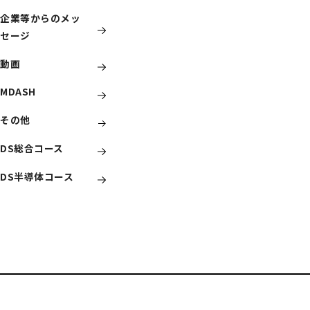
企業等からのメッ
情
セージ
D
動画
MDASH
D
その他
学
DS総合コース
教
DS半導体コース